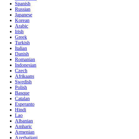
Spanish
Russian
Japanese
Korean
Arabic
Irish
Greek
Turkish
Italian
Danish
Romanian
Indonesian
Czech
Afrikaans
Swedish
Polish
Basque
Catalan
Esperanto
Hindi
Lao
Albanian
Amharic
Armenian
Azerbaijani