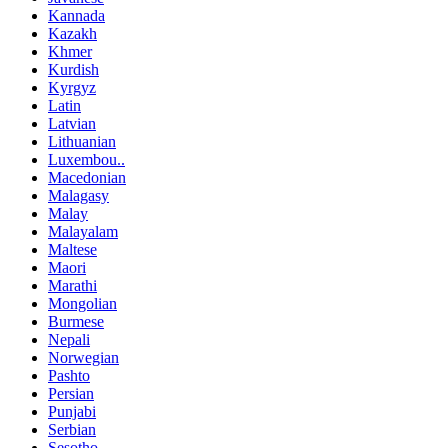
Kannada
Kazakh
Khmer
Kurdish
Kyrgyz
Latin
Latvian
Lithuanian
Luxembou..
Macedonian
Malagasy
Malay
Malayalam
Maltese
Maori
Marathi
Mongolian
Burmese
Nepali
Norwegian
Pashto
Persian
Punjabi
Serbian
Sesotho