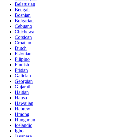
Belarusian
Bengali
Bosnian
Bulgarian
Cebuano
Chichewa
Corsican
Croatian
Dutch
Estonian
Filipino
Finnish
Frisian
Galician
Georgian
Gujarati
Haitian
Hausa
Hawaiian
Hebrew
Hmong
Hungarian
Icelandic
Igbo
Javanese