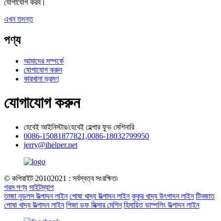
যোগাযোগ করব।
এখন তদন্ত
পণ্য
আমাদের সম্পর্কে
যোগাযোগ করুন
কারখানা ভ্রমণ
যোগাযোগ করুন
হেবেই আইনিস্টার/হেবেই হেল্পার ফুড মেশিনারি
0086-15081877821,0086-18032799950
jerry@ihelper.net
© কপিরাইট 20102021 : সর্বস্বত্ব সংরক্ষিত৷
গরম পণ্য
সাইটম্যাপ
তাজা নুডলস উত্পাদন লাইন
পোষা খাদ্য উত্পাদন লাইন
কুকুর খাদ্য উৎপাদন লাইন
টিনজাত
পোষা খাদ্য উত্পাদন লাইন
পিজা ডফ মিক্সার মেশিন
হিমায়িত ডাম্পলিং উত্পাদন লাইন